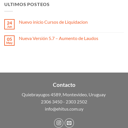
ULTIMOS POSTEOS
Nuevo inicio Cursos de Liquidacion
24
Jun
Nueva Versión 5.7 – Aumento de Laudos
05
May
Contacto
Quiebrayugos 4589, Montevideo, Uruguay
2306 3450 - 2303 2502
info@ehitus.com.uy